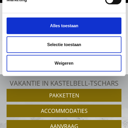
Alles toestaan
+39 0473 62 41 93
info@kastelbell-tschars.com
Selectie toestaan
Weigeren
Online-kaart
VAKANTIE IN KASTELBELL-TSCHARS
PAKKETTEN
ACCOMMODATIES
AANVRAAG