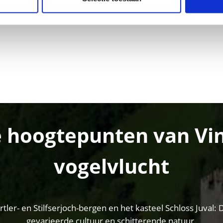
de hoogtepunten van Vins
vogelvlucht
er- en Stilfserjoch-bergen en het kasteel Schloss Juval: D
gevarieerde cultuur en schitterende natuur.