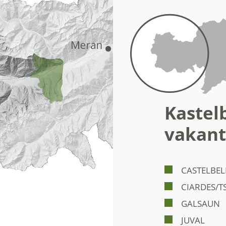
Kastelb
vakant
CASTELBEL
CIARDES/T
GALSAUN
JUVAL