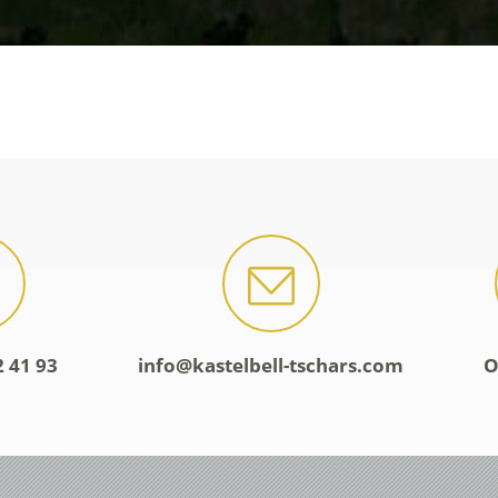
2 41 93
info@kastelbell-tschars.com
O