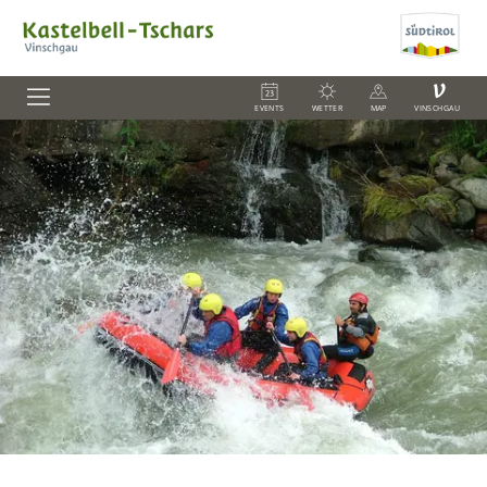
V
EVENTS
WETTER
MAP
VINSCHGAU