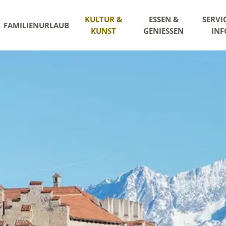
KULTUR &
ESSEN &
SERVI
FAMILIENURLAUB
KUNST
GENIESSEN
INF