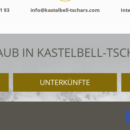
1 93
info@kastelbell-tschars.com
Int
AUB IN KASTELBELL-TSC
UNTERKÜNFTE