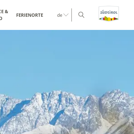
CE &
FERIENORTE
de
O