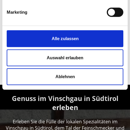
www.unterortl.it
T
+39 351 5512238
Marketing
Alle zulassen
zurück zur Übersicht
Auswahl erlauben
WAR DER INHALT FÜR SIE HILFREICH?
Ja
Nein
Ablehnen
Genuss im Vinschgau in Südtirol
erleben
Erleben Sie die Fülle der lokalen Spezialitäten im
Vinschgau in Südtirol, dem Tal der Feinschmecker und