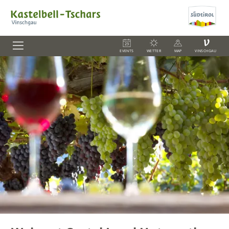
V
EVENTS
WETTER
MAP
VINSCHGAU