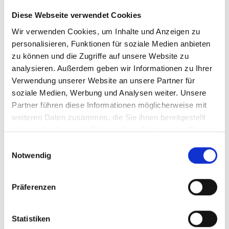
Diese Webseite verwendet Cookies
Wir verwenden Cookies, um Inhalte und Anzeigen zu
personalisieren, Funktionen für soziale Medien anbieten
zu können und die Zugriffe auf unsere Website zu
analysieren. Außerdem geben wir Informationen zu Ihrer
Verwendung unserer Website an unsere Partner für
soziale Medien, Werbung und Analysen weiter. Unsere
Partner führen diese Informationen möglicherweise mit
weiteren Daten zusammen, die Sie ihnen bereitgestellt
haben oder die sie im Rahmen Ihrer Nutzung der Dienste
gesammelt haben.
Einwilligungsauswahl
Notwendig
WEINGUT CASTEL JUVAL UNTERORTL
Präferenzen
Juval 1/B
39020
Kastelbell-Tschars
info@unterortl.it
Statistiken