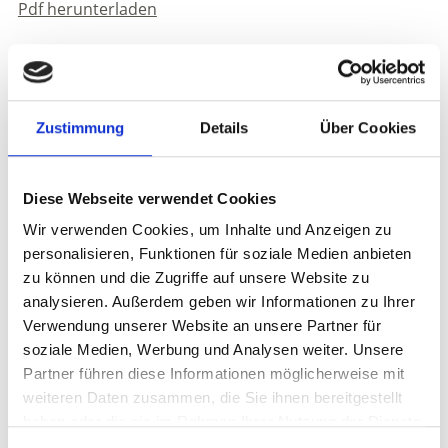
Pdf herunterladen
Anmeldung erforderlich
Anmeldung:
bis 17:00 Uhr am Vortag unter +39 0473
624193 im Tourismusbüro Kastelbell, online oder bei
Ihrem Vermieter
Zustimmung
Details
Über Cookies
Treffpunkt:
15:30 Uhr Rebhof, Galsaun
Diese Webseite verwendet Cookies
Veranstaltungsort
Weingut Rebhof Galsaun - Kastelbell-Tschars
Wir verwenden Cookies, um Inhalte und Anzeigen zu
personalisieren, Funktionen für soziale Medien anbieten
Veranstalter
zu können und die Zugriffe auf unsere Website zu
Tourismusverein Kastelbell Tschars
analysieren. Außerdem geben wir Informationen zu Ihrer
Staatsstraße 4A
Verwendung unserer Website an unsere Partner für
Kastelbell-Tschars
soziale Medien, Werbung und Analysen weiter. Unsere
info@kastelbell-tschars.com
Partner führen diese Informationen möglicherweise mit
www.kastelbell-tschars.com
weiteren Daten zusammen, die Sie ihnen bereitgestellt
Tel.
+39 0473 624193
haben oder die sie im Rahmen Ihrer Nutzung der Dienste
gesammelt haben.