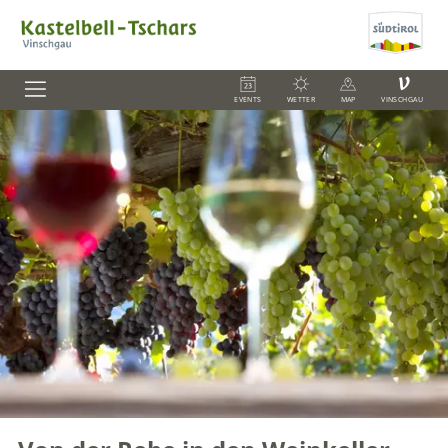
V
EVENTS
WETTER
MAP
VINSCHGAU