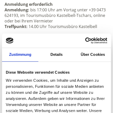
Anmeldung erforderlich
Anmeldung:
bis 17:00 Uhr am Vortag unter +39 0473
624193, im Tourismusbüro Kastelbell-Tschars, online
oder bei Ihrem Vermieter
Treffpunkt:
14.00 Uhr Tourismusbüro Kastelbell
Veranstaltungsort
Tourismusbüro Kastelbell-Tschars - Kastelbell-Tschars
Zustimmung
Details
Über Cookies
Veranstalter
Tourismusverein Kastelbell Tschars
Staatsstraße 4A
Diese Webseite verwendet Cookies
Kastelbell-Tschars
info@kastelbell-tschars.com
Wir verwenden Cookies, um Inhalte und Anzeigen zu
www.kastelbell-tschars.com
personalisieren, Funktionen für soziale Medien anbieten
Tel.
+39 0473 624193
zu können und die Zugriffe auf unsere Website zu
analysieren. Außerdem geben wir Informationen zu Ihrer
Verwendung unserer Website an unsere Partner für
zurück zu den Top Events
soziale Medien, Werbung und Analysen weiter. Unsere