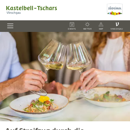
V
EVENTS
WETTER
MAP
VINSCHGAU