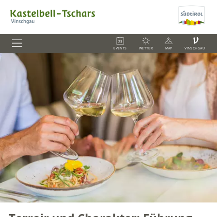
V
EVENTS
WETTER
MAP
VINSCHGAU