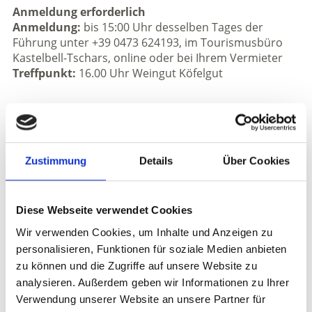
Anmeldung erforderlich
Anmeldung:
bis 15:00 Uhr desselben Tages der
Führung unter +39 0473 624193, im Tourismusbüro
Kastelbell-Tschars, online oder bei Ihrem Vermieter
Treffpunkt:
16.00 Uhr Weingut Köfelgut
Veranstaltungsort
Weingut Köfelgut - Kastelbell-Tschars
Veranstalter
Zustimmung
Details
Über Cookies
Tourismusverein Kastelbell Tschars
Staatsstraße 4A
Kastelbell-Tschars
Diese Webseite verwendet Cookies
info@kastelbell-tschars.com
Wir verwenden Cookies, um Inhalte und Anzeigen zu
www.kastelbell-tschars.com
personalisieren, Funktionen für soziale Medien anbieten
Tel.
+39 0473 624193
zu können und die Zugriffe auf unsere Website zu
analysieren. Außerdem geben wir Informationen zu Ihrer
Verwendung unserer Website an unsere Partner für
zurück zu den Top Events