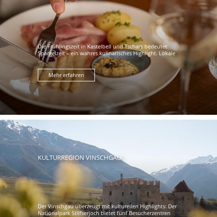
Die Frühlingszeit in Kastelbell und Tschars bedeutet
Spargelzeit – ein wahres kulinarisches Highlight. Lokale
...
Mehr erfahren
KULTURREGION VINSCHGAU
Der Vinschgau überzeugt mit kulturellen Highlights: Der
Nationalpark Stilfserjoch bietet fünf Besucherzentren