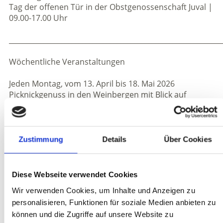
Tag der offenen Tür in der Obstgenossenschaft Juval |
09.00-17.00 Uhr
_____________________________________________________________
Wöchentliche Veranstaltungen
Jeden Montag, vom 13. April bis 18. Mai 2026
Picknickgenuss in den Weinbergen mit Blick auf
Schloss Kastelbell
Treffpunkt: 11.00 Uhr Tourismusbüro Kastelbell
Preis: Euro 40,00 Erwachsene, Euro 25,00 Kinder (6-12
Jahre)
Zustimmung
Details
Über Cookies
Jeden Dienstag, vom 14. April bis 26. Mai 2026
Führung durch das Spargelfeld, Verkostung von
Diese Webseite verwendet Cookies
Spargelspitzen und Spargelwein
Wir verwenden Cookies, um Inhalte und Anzeigen zu
Treffpunkt:15.00 Uhr Tourismusbüro Kastelbell
personalisieren, Funktionen für soziale Medien anbieten zu
Preis: Euro 20,00 Erwachsene, Euro 7,00 Kinder ab 10
Jahre
können und die Zugriffe auf unsere Website zu