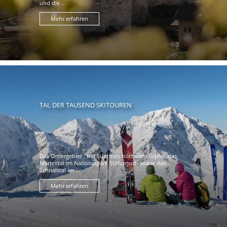
und die ...
Mehr erfahren
TAL DER TAUSEND SKITOUREN
Das Ortlergebiet , mit Südtirols höchstem Gipfel, das
Martelltal im Nationalpark Stilfserjoch sowie das
Schnalstal im ...
Mehr erfahren