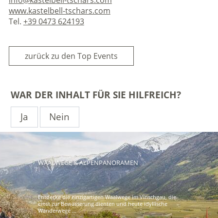
www.kastelbell-tschars.com
Tel.
+39 0473 624193
zurück zu den Top Events
WAR DER INHALT FÜR SIE HILFREICH?
Ja
Nein
WAALWEGE & ALPENPANORAMEN
Entdecke die einzigartigen Waalwege im Vinschgau, die
einst zur Bewässerung dienten und heute idyllische
Wanderwege ...