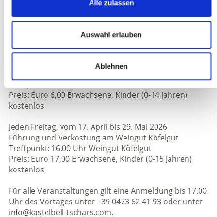
Alle zulassen
Apfel & Aroma: Eine kulinarische Entdeckungsreise
Treffpunkt: 10.00 Uhr Tourismusbüro Kastelbell
Preis: Euro 6,00 Erwachsene, Kinder (0-14 Jahren)
Auswahl erlauben
kostenlos
Jeden Donnerstag, vom 16. April bis 28. Mai 2026
Ablehnen
Besichtiung der Obstgenossenschaft Juval
Treffpunkt: 14.00 Uhr Tourismusbüro Kastelbell
Preis: Euro 6,00 Erwachsene, Kinder (0-14 Jahren)
kostenlos
Jeden Freitag, vom 17. April bis 29. Mai 2026
Führung und Verkostung am Weingut Köfelgut
Treffpunkt: 16.00 Uhr Weingut Köfelgut
Preis: Euro 17,00 Erwachsene, Kinder (0-15 Jahren)
kostenlos
Für alle Veranstaltungen gilt eine Anmeldung bis 17.00
Uhr des Vortages unter +39 0473 62 41 93 oder unter
info@kastelbell-tschars.com.