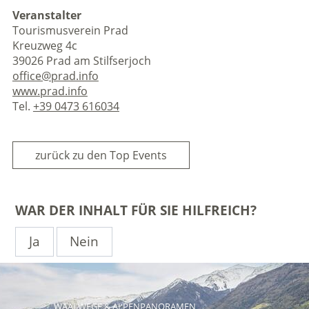
Veranstalter
Tourismusverein Prad
Kreuzweg 4c
39026 Prad am Stilfserjoch
office@prad.info
www.prad.info
Tel.
+39 0473 616034
zurück zu den Top Events
WAR DER INHALT FÜR SIE HILFREICH?
Ja
Nein
WAALWEGE & ALPENPANORAMEN