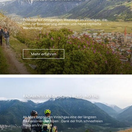
Entdecke die einzigartigen Waalwege im Vinschgau, die
einst zur Bewässerung dienten und heute idyllische
Wanderwege ...
Mehr erfahren
RADABENTEUER ZWISCHEN BERG UND TAL
Ab März beginnt im Vinschgau eine der längsten
Bikesaisonen der Alpen . Dank der früh schneefreien
Trails am Vinschger ...