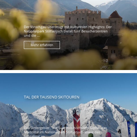
Der Vinschgau überzeugt mit kulturellen Highlights: Der
Nationalpark Stilfserjoch bietet fünf Besucherzentren
und die ...
Mehr erfahren
TAL DER TAUSEND SKITOUREN
Das Ortlergebiet , mit Südtirols höchstem Gipfel, das
Martelltal im Nationalpark Stilfserjoch sowie das
Schnalstal im ...