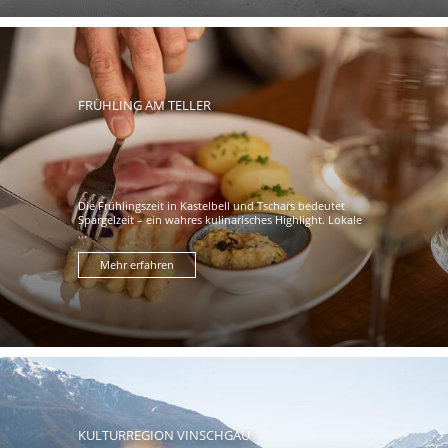
FRÜHLING AM TELLER
Die Frühlingszeit in Kastelbell und Tschars bedeutet
Spargelzeit – ein wahres kulinarisches Highlight. Lokale
...
Mehr erfahren
KULTURREGION VINSCHGAU