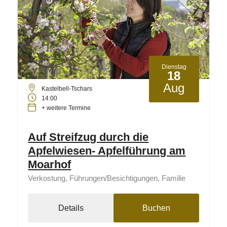
Dienstag
18
Aug
Kastelbell-Tschars
14:00
+ weitere Termine
Auf Streifzug durch die
Apfelwiesen- Apfelführung am
Moarhof
Verkostung, Führungen/Besichtigungen, Familie
Details
Buchen