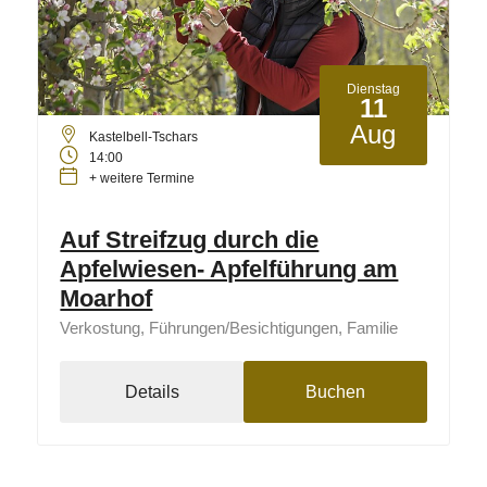
Dienstag
11
Aug
Kastelbell-Tschars
14:00
+ weitere Termine
Auf Streifzug durch die
Apfelwiesen- Apfelführung am
Moarhof
Verkostung, Führungen/Besichtigungen, Familie
Details
Buchen