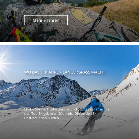
Mehr erfahren
WO DAS SKIFAHREN LÄNGER SPASS MACHT
Erlebe Sonne, Hüttengenuss und Schneesicherheit in
den Top-Skigebieten Südtirols! Die beiden Ski-
Destinationen Sulden ...