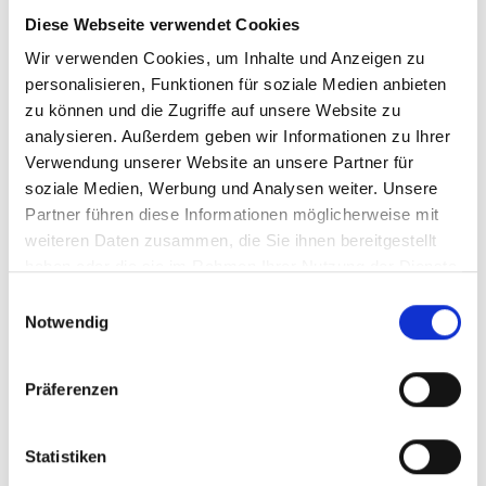
Diese Webseite verwendet Cookies
Der Sommer ist die ideale Zeit, um die
Wir verwenden Cookies, um Inhalte und Anzeigen zu
beeindruckende Bergwelt im Vinschgau Schritt für
personalisieren, Funktionen für soziale Medien anbieten
Schritt zu entdecken.
zu können und die Zugriffe auf unsere Website zu
analysieren. Außerdem geben wir Informationen zu Ihrer
Unsere geführten Donnerstagswanderungen führen
Verwendung unserer Website an unsere Partner für
gemeinsam mit einem erfahrenen Vinschger
soziale Medien, Werbung und Analysen weiter. Unsere
Wanderführer durch die unberührte Natur des
Partner führen diese Informationen möglicherweise mit
Nationalpark Stilfserjoch – vorbei an blühenden
weiteren Daten zusammen, die Sie ihnen bereitgestellt
Almwiesen, klaren Bergbächen und hinauf zu
aussichtsreichen Höhen.
haben oder die sie im Rahmen Ihrer Nutzung der Dienste
gesammelt haben.
Einwilligungsauswahl
Jede Woche wartet eine neue Tour, von genussvollen
Notwendig
Wanderungen bis zu alpinen Highlights.
Dauer: ca. 5 Stunden
Präferenzen
Preis: 5 € Erwachsene, Kinder (unter 15 Jahren
kostenlos, nach Absprache)
Statistiken
Teilnehmer: min. 3 Personen
Verpflegung: nicht entahlten, aus dem eigenen