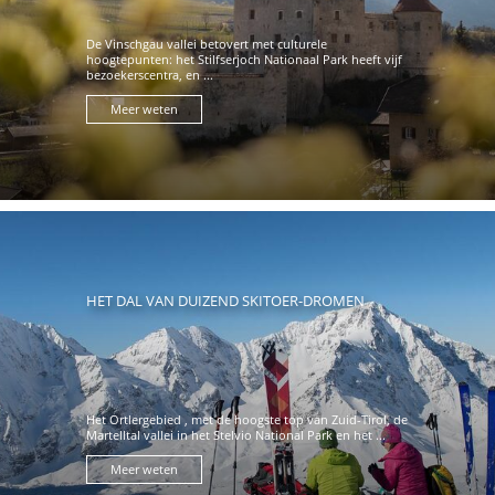
De Vinschgau vallei betovert met culturele
hoogtepunten: het Stilfserjoch Nationaal Park heeft vijf
bezoekerscentra, en ...
Meer weten
HET DAL VAN DUIZEND SKITOER-DROMEN
Het Ortlergebied , met de hoogste top van Zuid-Tirol, de
Martelltal vallei in het Stelvio National Park en het ...
Meer weten