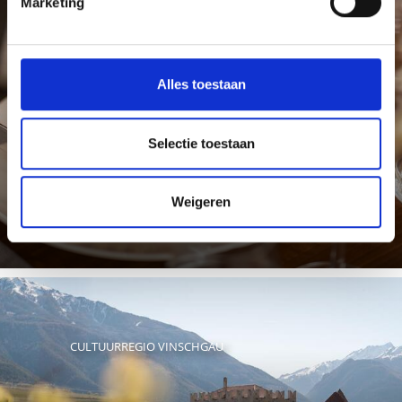
Marketing
LENTE OP JE BORD
Alles toestaan
Selectie toestaan
De lentetijd in Kastelbell en Tschars betekent aspergetijd
– een waar culinair hoogtepunt. Lokale restaurants en ...
Meer weten
Weigeren
CULTUURREGIO VINSCHGAU