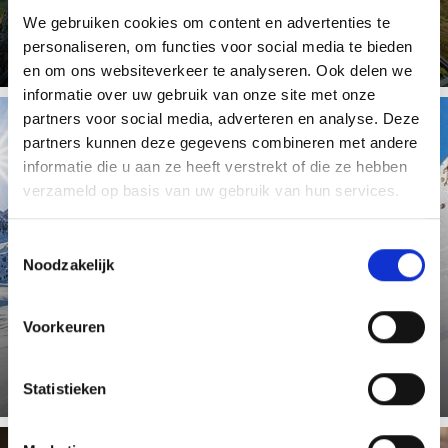
Meer weten
We gebruiken cookies om content en advertenties te
personaliseren, om functies voor social media te bieden
en om ons websiteverkeer te analyseren. Ook delen we
informatie over uw gebruik van onze site met onze
partners voor social media, adverteren en analyse. Deze
partners kunnen deze gegevens combineren met andere
informatie die u aan ze heeft verstrekt of die ze hebben
WAAR SKIËN LANGER PLEZIER GEEFT
verzameld op basis van uw gebruik van hun services.
Toestemmingsselectie
Noodzakelijk
Ervaar zon, berghutgenot en sneeuwzekerheid in de top
skigebieden van Zuid-Tirol! De twee skigebieden Sulden
Voorkeuren
am Ortler ...
Statistieken