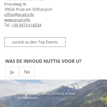
Kreuzweg 4c
39026 Prad am Stilfserjoch
office@prad.info
www.prad.info
Tel.
+39 0473 616034
zurück zu den Top Events
WAS DE INHOUD NUTTIG VOOR U?
Ja
No
IRRIGATION CHANNEL PATHS & ALPINE
PANORAMAS