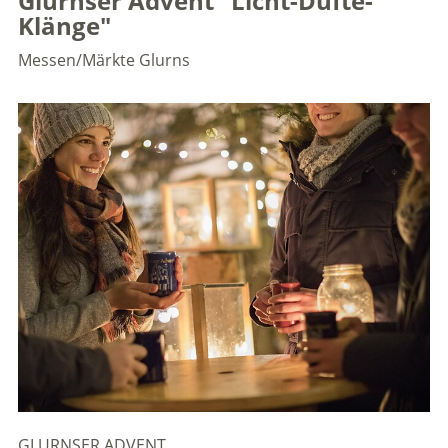
Glurnser Advent "Licht-Düfte-
Klänge"
Messen/Märkte
Glurns
GLURNSER ADVENT