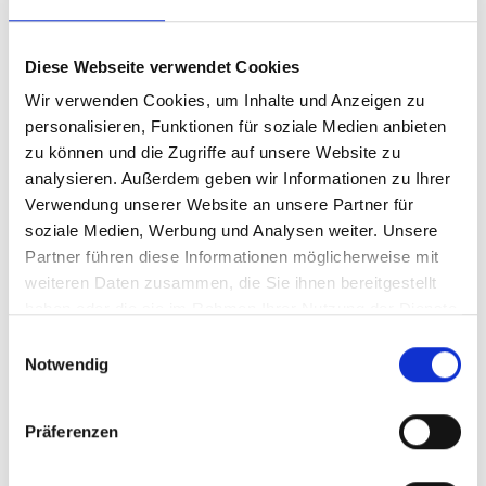
Veranstalter
Laubenkomitee der Stadt Glurns
Rathausplatz 1
Diese Webseite verwendet Cookies
Glurns 39020
Wir verwenden Cookies, um Inhalte und Anzeigen zu
glurns@ferienregion-obervinschgau.it
personalisieren, Funktionen für soziale Medien anbieten
www.glurns.eu
zu können und die Zugriffe auf unsere Website zu
Tel.
+39 0473 831097
analysieren. Außerdem geben wir Informationen zu Ihrer
Verwendung unserer Website an unsere Partner für
soziale Medien, Werbung und Analysen weiter. Unsere
zurück zu den Top Events
Partner führen diese Informationen möglicherweise mit
weiteren Daten zusammen, die Sie ihnen bereitgestellt
haben oder die sie im Rahmen Ihrer Nutzung der Dienste
WAR DER INHALT FÜR SIE HILFREICH?
gesammelt haben.
Einwilligungsauswahl
Notwendig
Ja
Nein
Präferenzen
Weitere interessante Links