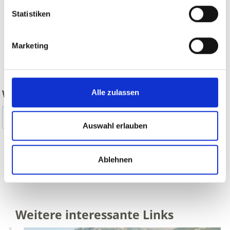
Statistiken
Marketing
zurück
WAR DER INHALT FÜR SIE HILFREICH?
Alle zulassen
Ja
Nein
Auswahl erlauben
Ablehnen
ALLE THEMENWEGE IM VINSCHGAU AUF
KARTE ANZEIGEN
Weitere interessante Links