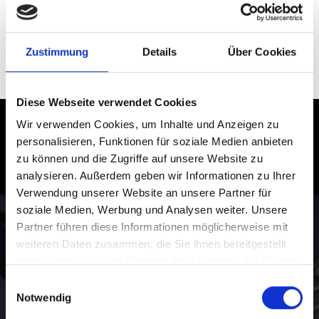
Zustimmung
Details
Über Cookies
PRADHIKE
Diese Webseite verwendet Cookies
Wir verwenden Cookies, um Inhalte und Anzeigen zu
Wandern im Vinschgau in Südtirol –
personalisieren, Funktionen für soziale Medien anbieten
Abenteuer und Genuss
zu können und die Zugriffe auf unsere Website zu
analysieren. Außerdem geben wir Informationen zu Ihrer
Von einfachen Panoramawanderungen bis zu
Verwendung unserer Website an unsere Partner für
hochalpinen Bergtouren: Das weitläufige Netz an
soziale Medien, Werbung und Analysen weiter. Unsere
Wanderwegen im Vinschgau ist so abwechslungsreich
Partner führen diese Informationen möglicherweise mit
wie die Ferienregion selbst.
weiteren Daten zusammen, die Sie ihnen bereitgestellt
haben oder die sie im Rahmen Ihrer Nutzung der Dienste
gesammelt haben.
Einwilligungsauswahl
Notwendig