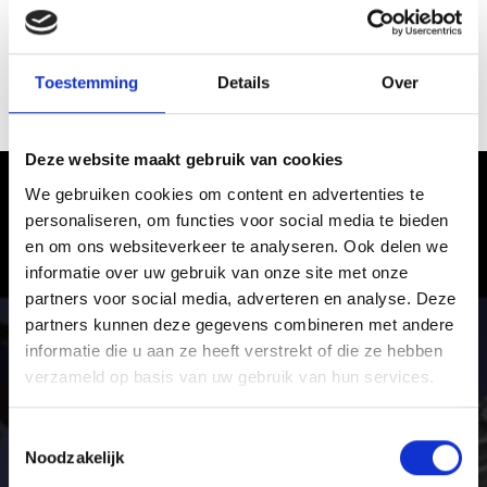
Toestemming
Details
Over
PRADHIKE
Deze website maakt gebruik van cookies
We gebruiken cookies om content en advertenties te
Wandelen in het Vinschgau –
personaliseren, om functies voor social media te bieden
Avontuur en plezier
en om ons websiteverkeer te analyseren. Ook delen we
informatie over uw gebruik van onze site met onze
Van eenvoudige panoramawandelingen tot
partners voor social media, adverteren en analyse. Deze
hoogalpine bergtochten: het uitgebreide net aan
partners kunnen deze gegevens combineren met andere
wandelpaden in het Vinschgau is net zo afwisselend
informatie die u aan ze heeft verstrekt of die ze hebben
als de vakantieregio zelf.
verzameld op basis van uw gebruik van hun services.
Toestemmingsselectie
Noodzakelijk