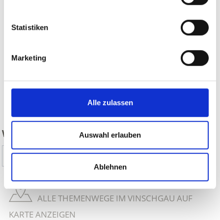
Statistiken
Marketing
zurück
Alle zulassen
WAR DER INHALT FÜR SIE HILFREICH?
Auswahl erlauben
Ja
Nein
Ablehnen
ALLE THEMENWEGE IM VINSCHGAU AUF
KARTE ANZEIGEN