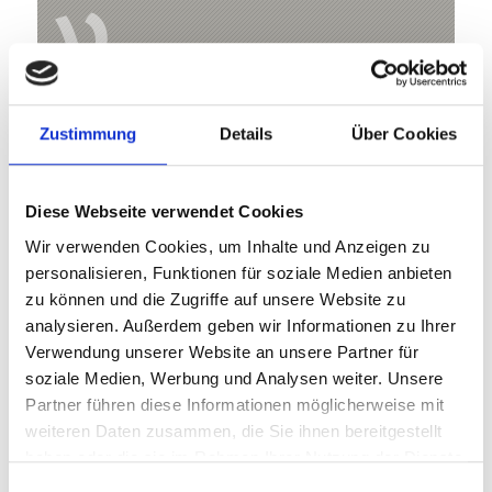
V
Zustimmung
Details
Über Cookies
Vordere Rotspitze (3.033 m)
Hauptplatz 14
Diese Webseite verwendet Cookies
39021 Latsch
Wir verwenden Cookies, um Inhalte und Anzeigen zu
info@latsch.it
personalisieren, Funktionen für soziale Medien anbieten
zu können und die Zugriffe auf unsere Website zu
Lage
analysieren. Außerdem geben wir Informationen zu Ihrer
Verwendung unserer Website an unsere Partner für
Impressionen
soziale Medien, Werbung und Analysen weiter. Unsere
Partner führen diese Informationen möglicherweise mit
weiteren Daten zusammen, die Sie ihnen bereitgestellt
haben oder die sie im Rahmen Ihrer Nutzung der Dienste
gesammelt haben.
Einwilligungsauswahl