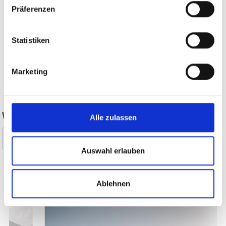
Präferenzen
Statistiken
Marketing
zurück
WAR DER INHALT FÜR SIE HILFREICH?
Alle zulassen
Ja
Nein
Auswahl erlauben
Weitere interessante Links
Ablehnen