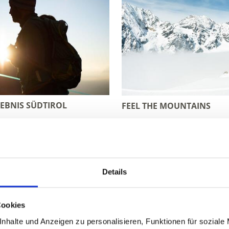
EBNIS SÜDTIROL
FEEL THE MOUNTAINS
m Vinschgau in Südtiro
Details
Pures Wintervergnügen erwartet Urlauber im Vinschgau:
Cookies
 bis zu fünf abwechslungsreichen und topmodernen Skige
nhalte und Anzeigen zu personalisieren, Funktionen für soziale