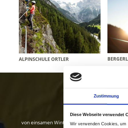
BERGERL
ALPINSCHULE ORTLER
Winter i
Zustimmung
Diese Webseite verwendet 
von einsamen Winterwanderungen und Skitouren
Wir verwenden Cookies, um I