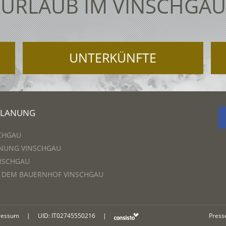
URLAUB IM VINSCHGAU
UNTERKÜNFTE
PLANUNG
CHGAU
NUNG VINSCHGAU
NSCHGAU
F DEM BAUERNHOF VINSCHGAU
ressum
|
UID: IT02745550216
|
Press