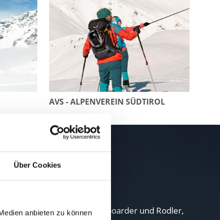
AVS - ALPENVEREIN SÜDTIROL
l erleben
Über Cookies
bieten für Skifahrer, Snowboarder und Rodler,
 Medien anbieten zu können