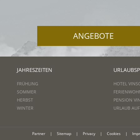
ANGEBOTE
JAHRESZEITEN
URLAUBS
FRÜHLING
HOTEL VINS
SOMMER
FERIENWOH
HERBST
PENSION VI
WINTER
URLAUB AU
Partner
|
Sitemap
|
Privacy
|
Cookies
|
Imp