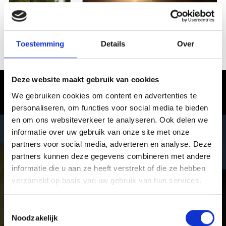
Toestemming
Details
Over
MOUNTAIN EXPERIENCE ZUID-TIROL
Deze website maakt gebruik van cookies
Vinschgau in Zuid-Tirol – waar de
We gebruiken cookies om content en advertenties te
winter een belevenis wordt
personaliseren, om functies voor social media te bieden
en om ons websiteverkeer te analyseren. Ook delen we
informatie over uw gebruik van onze site met onze
In het Vinschgau genieten vakantiegangers van puur
partners voor social media, adverteren en analyse. Deze
winterplezier. Van eenzame winterwandelingen en
skitoeren tot vijf afwisselende en ultramoderne
partners kunnen deze gegevens combineren met andere
skigebieden voor skiërs, snowboarders en rodelaars,
informatie die u aan ze heeft verstrekt of die ze hebben
langlaufers en biatleten.
verzameld op basis van uw gebruik van hun services.
Toestemmingsselectie
Noodzakelijk