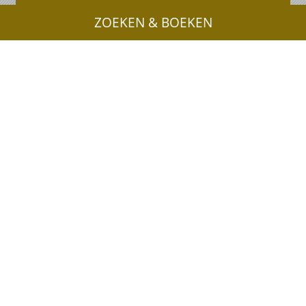
PAKKETTEN
ZOEKEN & BOEKEN
ACCOMMODATIES
TOP-EVENEMENTEN
SEIZOENEN
PLAN UW VAKANTIE
Partner
Sitemap
Privacy