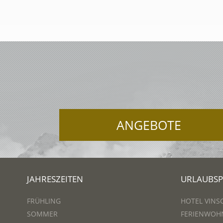
ANGEBOTE
JAHRESZEITEN
URLAUBS
FRÜHLING
HOTEL VINS
SOMMER
FERIENWOH