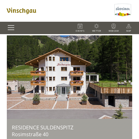
EVENTS
WETTER
WEBCAM
MAP
RESIDENCE SULDENSPITZ
Rosimstraße 40