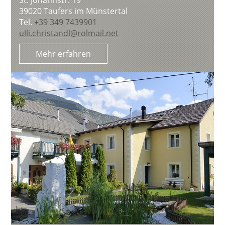
39020
Taufers im Münstertal
Tel.
+39 349 7439901
ulli.christandl@rolmail.net
Mehr erfahren