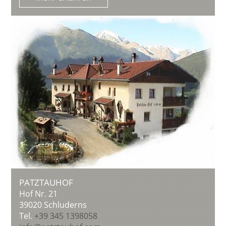
PATZTAUHOF
Hof Nr. 21
39020
Schluderns
Tel.
+39 345 1398058