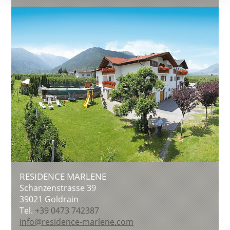
RESIDENCE MARLENE
Schanzenstrasse 39
39021
Goldrain
Tel.
+39 0473 742387
info@residence-marlene.com