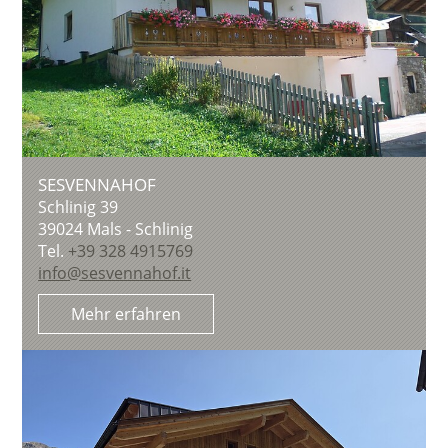
SESVENNAHOF
Schlinig 39
39024
Mals - Schlinig
Tel.
+39 328 4915769
info@sesvennahof.it
Mehr erfahren