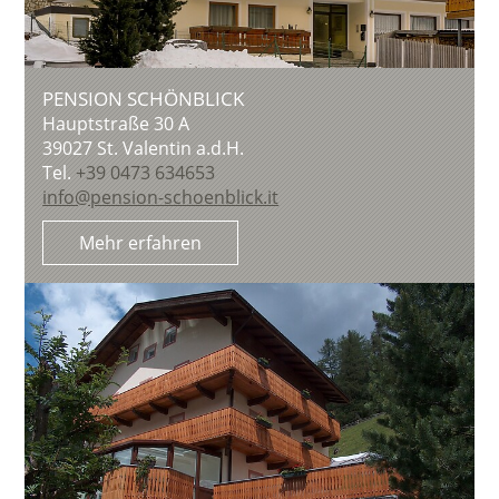
PENSION SCHÖNBLICK
Hauptstraße 30 A
39027
St. Valentin a.d.H.
Tel.
+39 0473 634653
info@pension-schoenblick.it
Mehr erfahren