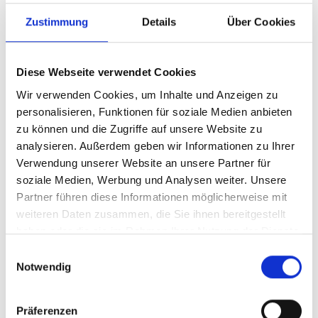
Zustimmung
Details
Über Cookies
Diese Webseite verwendet Cookies
Wir verwenden Cookies, um Inhalte und Anzeigen zu
personalisieren, Funktionen für soziale Medien anbieten
zu können und die Zugriffe auf unsere Website zu
analysieren. Außerdem geben wir Informationen zu Ihrer
Verwendung unserer Website an unsere Partner für
soziale Medien, Werbung und Analysen weiter. Unsere
Partner führen diese Informationen möglicherweise mit
HOTEL CRISTALLO
Hauptstr. 91
weiteren Daten zusammen, die Sie ihnen bereitgestellt
39029
Sulden
haben oder die sie im Rahmen Ihrer Nutzung der Dienste
Tel.
+39 0473 613234
gesammelt haben.
Einwilligungsauswahl
info@cristallo.info
Notwendig
Mehr erfahren
Präferenzen