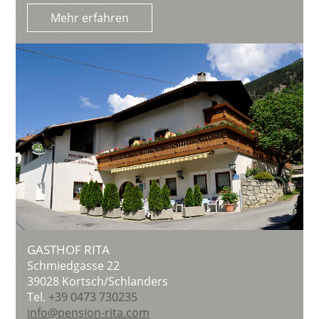
Mehr erfahren
GASTHOF RITA
Schmiedgasse 22
39028
Kortsch/Schlanders
Tel.
+39 0473 730235
info@pension-rita.com