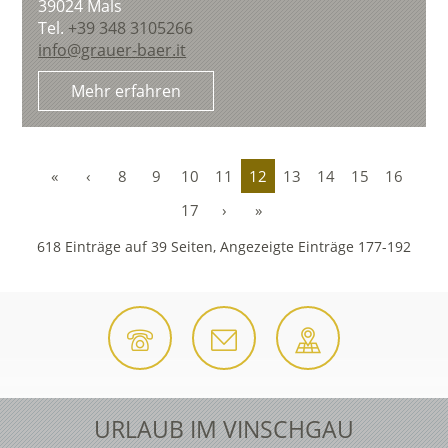
39024
Mals
Tel.
+39 348 3105266
info@grauer-baer.it
Mehr erfahren
«
‹
8
9
10
11
12
13
14
15
16
17
›
»
618 Einträge auf 39 Seiten, Angezeigte Einträge 177-192
URLAUB IM VINSCHGAU