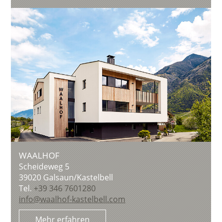
WAALHOF
Scheideweg 5
39020
Galsaun/Kastelbell
Tel.
+39 346 7601280
info@waalhof-kastelbell.com
Mehr erfahren