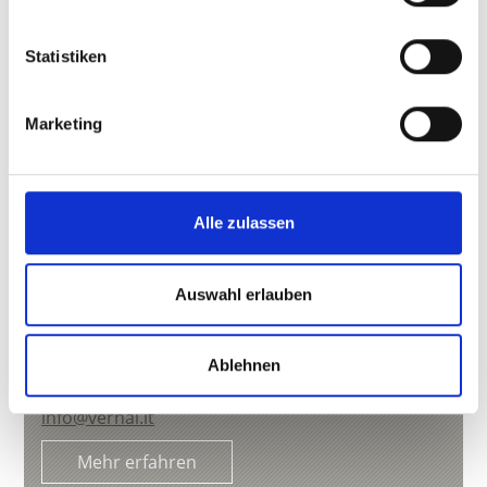
Statistiken
Marketing
Alle zulassen
Auswahl erlauben
VERNALHOF
Berg 5
Ablehnen
39020
Schluderns
Tel.
+39 347 7544756
info@vernal.it
Mehr erfahren