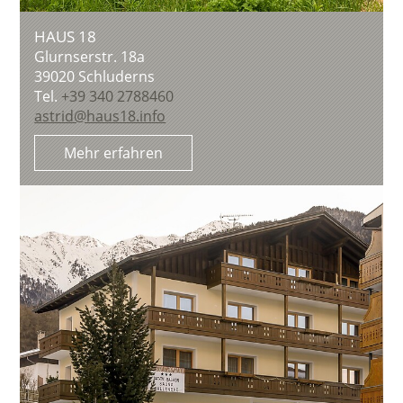
HAUS 18
Glurnserstr. 18a
39020
Schluderns
Tel.
+39 340 2788460
astrid@haus18.info
Mehr erfahren