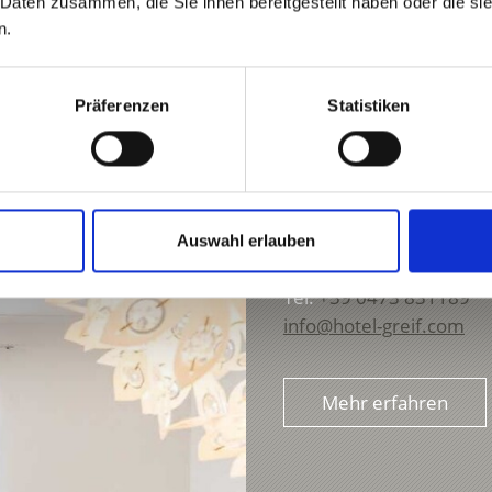
 Daten zusammen, die Sie ihnen bereitgestellt haben oder die s
n.
Präferenzen
Statistiken
GREIF FERIENWOHNU
Gen.-I.-Verdross-Str. 26
Auswahl erlauben
39024
Mals
Tel.
+39 0473 831189
info@hotel-greif.com
Mehr erfahren