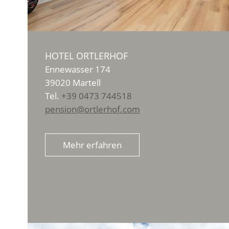
HOTEL ORTLERHOF
Ennewasser 174
39020
Martell
Tel.
+39 0473 744518
pension@ortlerhof.com
Mehr erfahren