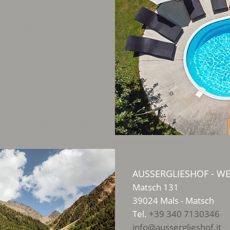
AUSSERGLIESHOF - W
Matsch 131
39024
Mals - Matsch
Tel.
+39 340 7130346
info@ausserglieshof.it