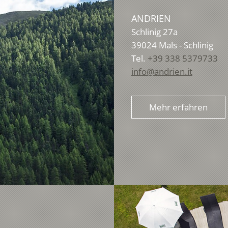
ANDRIEN
Schlinig 27a
39024
Mals - Schlinig
Tel.
+39 338 5379733
info@andrien.it
Mehr erfahren