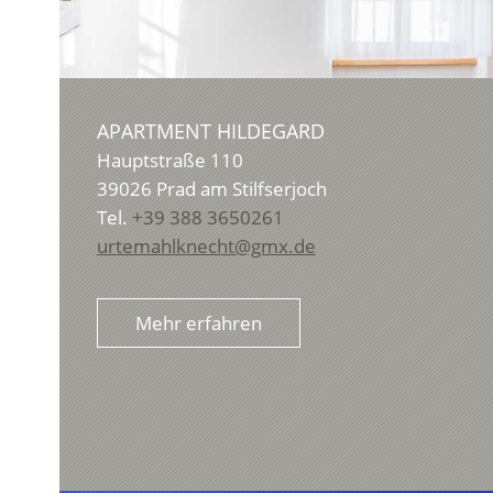
APARTMENT HILDEGARD
Hauptstraße 110
39026
Prad am Stilfserjoch
Tel.
+39 388 3650261
urtemahlknecht@gmx.de
Mehr erfahren