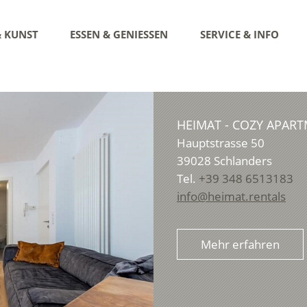
& KUNST
ESSEN & GENIESSEN
SERVICE & INFO
HEIMAT - COZY APAR
Hauptstrasse 50
39028
Schlanders
Tel.
+39 348 6513183
info@heimat.rentals
Mehr erfahren