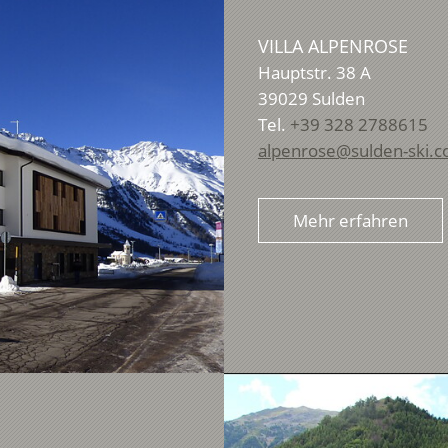
VILLA ALPENROSE
Hauptstr. 38 A
39029
Sulden
Tel.
+39 328 2788615
alpenrose@sulden-ski.
Mehr erfahren