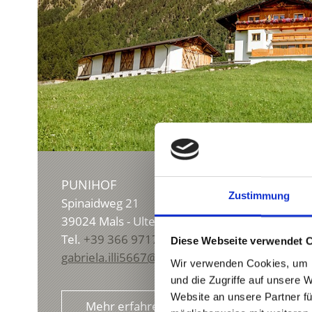
PUNIHOF
Zustimmung
Spinaidweg 21
39024
Mals - Ulten
Tel.
+39 366 9717185
Diese Webseite verwendet 
gabriela.illi5667@gmail.com
Wir verwenden Cookies, um I
und die Zugriffe auf unsere 
Website an unsere Partner fü
Mehr erfahren