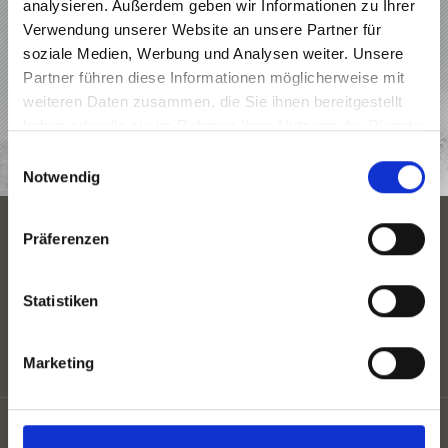
URLAUB IM VINSCHGAU
analysieren. Außerdem geben wir Informationen zu Ihrer
Verwendung unserer Website an unsere Partner für
ANGEBOTE
soziale Medien, Werbung und Analysen weiter. Unsere
Partner führen diese Informationen möglicherweise mit
UNTERKÜNFTE
weiteren Daten zusammen, die Sie ihnen bereitgestellt
haben oder die sie im Rahmen Ihrer Nutzung der Dienste
TOP EVENTS
gesammelt haben.
Einwilligungsauswahl
Notwendig
Präferenzen
JAHRESZEITEN
URLAUBSPLANUNG
Statistiken
Marketing
Partner
Sitemap