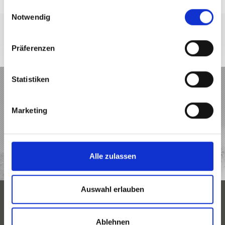
gesammelt haben.
Einwilligungsauswahl
Notwendig
Präferenzen
URLAUB IM VINSCHGAU
Statistiken
ANGEBOTE
Marketing
UNTERKÜNFTE
Alle zulassen
TOP EVENTS
Auswahl erlauben
JAHRESZEITEN
Ablehnen
URLAUBSPLANUNG