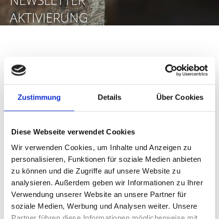
NEWSLETTER
AKTIVIERUNG
ABGESCHLOSSEN
Newsletter Abmeldung
Zustimmung
Details
Über Cookies
Wir freuen uns, dass Sie sich zum Newsletter
Diese Webseite verwendet Cookies
angemeldet haben!
Wir verwenden Cookies, um Inhalte und Anzeigen zu
personalisieren, Funktionen für soziale Medien anbieten
ZURÜCK ZUR ÜBERSICHTSEITE NEWSLETTER
zu können und die Zugriffe auf unsere Website zu
analysieren. Außerdem geben wir Informationen zu Ihrer
Abmeldung:
Verwendung unserer Website an unsere Partner für
Tragen Sie Ihre E-Mail-Adresse in das unten
soziale Medien, Werbung und Analysen weiter. Unsere
stehende Feld ein, um die Newsletter zu stornieren.
Partner führen diese Informationen möglicherweise mit