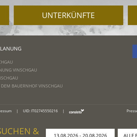
UNTERKÜNFTE
PLANUNG
CHGAU
NUNG VINSCHGAU
NSCHGAU
F DEM BAUERNHOF VINSCHGAU
ressum
|
UID: IT02745550216
|
Press
SUCHEN &