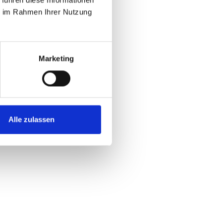
 führen diese Informationen
ie im Rahmen Ihrer Nutzung
Marketing
Alle zulassen