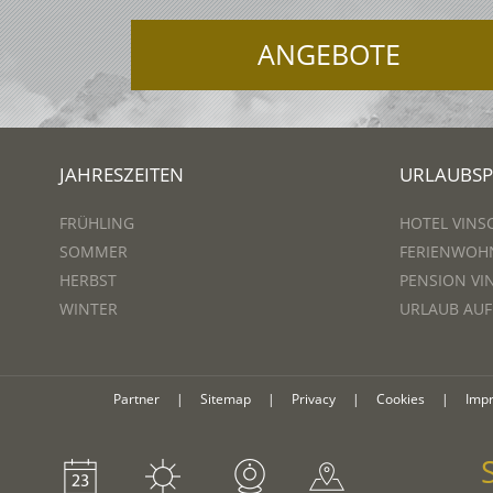
ANGEBOTE
JAHRESZEITEN
URLAUBS
FRÜHLING
HOTEL VINS
SOMMER
FERIENWOH
HERBST
PENSION VI
WINTER
URLAUB AU
Partner
|
Sitemap
|
Privacy
|
Cookies
|
Imp