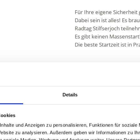
Für Ihre eigene Sicherheit 
Dabei sein ist alles! Es br
Radtag Stilfserjoch teilne
Es gibt keinen Massenstart! 
Die beste Startzeit ist in 
Verschidene Parkplatzmög
Informationen
https://www.prad.info
Details
Anmeldung erforderlich
Cookies
Anmeldung:
Nein
nhalte und Anzeigen zu personalisieren, Funktionen für soziale
Treffpunkt:
Prad am Stilfs
Website zu analysieren. Außerdem geben wir Informationen zu I