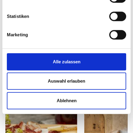
Statistiken
zurück zu den Top Events
Marketing
WAR DER INHALT FÜR SIE HILFREICH?
Ja
Nein
Alle zulassen
Weitere interessante Links
Auswahl erlauben
Ablehnen