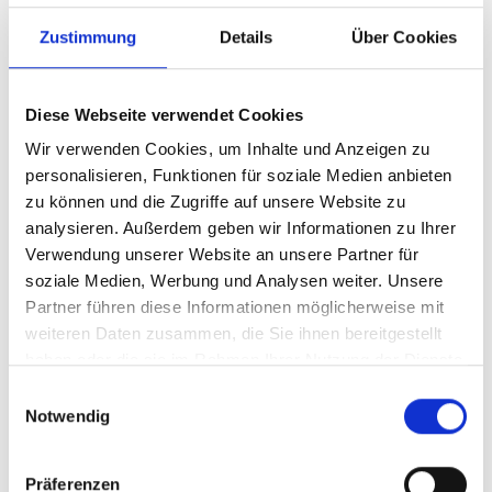
Walzer auf der Skihütte.
Zustimmung
Details
Über Cookies
Informationen
https://www.watles.net
Diese Webseite verwendet Cookies
Pdf herunterladen
Wir verwenden Cookies, um Inhalte und Anzeigen zu
personalisieren, Funktionen für soziale Medien anbieten
zu können und die Zugriffe auf unsere Website zu
Anmeldung erforderlich
analysieren. Außerdem geben wir Informationen zu Ihrer
Verwendung unserer Website an unsere Partner für
Veranstaltungsort
soziale Medien, Werbung und Analysen weiter. Unsere
Skigebiet Watles - Prämajur
Partner führen diese Informationen möglicherweise mit
weiteren Daten zusammen, die Sie ihnen bereitgestellt
Veranstalter
haben oder die sie im Rahmen Ihrer Nutzung der Dienste
Touristik & Freizeit GmbH
gesammelt haben.
St.-Benedikt-Str. 1
Einwilligungsauswahl
Mals 39024
Notwendig
info@watles.net
www.watles.net
Präferenzen
Tel.
+39 345 7670255