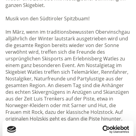
ganzen Skigebiet.
Musik von den Südtiroler Spitzbuam!
Im März, wenn im traditionsbewussten Obervinschgau
alljährlich der Winter lautstark ausgetrieben wird und
die gesamte Region bereits wieder von der Sonne
verwöhnt wird, treffen sich die Freunde des
ursprünglichen Skisports am Erlebnisberg Watles zu
einem ganz besonderen Event. Am Nostalgietag im
Skigebiet Watles treffen sich Telemärkler, Rennfahrer,
Nostalgiker, Naturfreunde und Partylustige aus der
gesamten Region. An diesem Tag sind die Anhänger
des echten Skivergnügens in Anzügen und Skianzügen
aus der Zeit Luis Trenkers auf der Piste, etwa in
Norweger-Kleidern oder mit Sarner und Hut, die
Frauen mit Rock, dazu der klassische Holzstock. Auf
originalen Holzskis geht es dann die Piste hinunter.
Und bei der abschließenden ausgelassenen Feier mit
regionalen Spezialitäten gibt es statt Après-ski einen