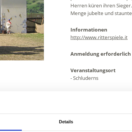
Herren küren ihren Sieger
Menge jubelte und staunte 
Informationen
http://www.ritterspiele.it
Anmeldung erforderlich
Veranstaltungsort
- Schluderns
Veranstalter
Verein Südtiroler Ritterspi
Churburggasse 12
Schluderns 39020
Details
info@ritterspiele.it