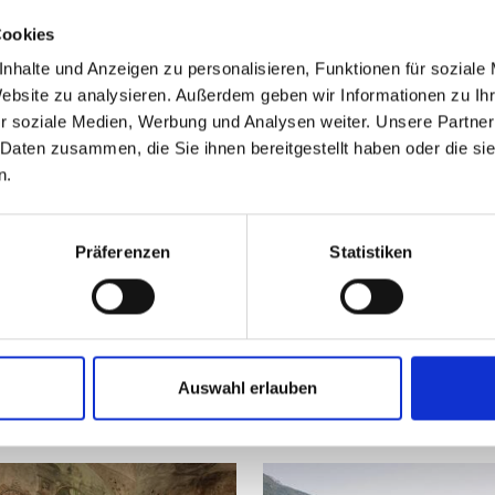
www.ritterspiele.it
Tel.
+39 0473 615258
Cookies
nhalte und Anzeigen zu personalisieren, Funktionen für soziale
Website zu analysieren. Außerdem geben wir Informationen zu I
r soziale Medien, Werbung und Analysen weiter. Unsere Partner
 Daten zusammen, die Sie ihnen bereitgestellt haben oder die s
n.
Präferenzen
Statistiken
ALT FÜR SIE HILFREICH?
te Links
Auswahl erlauben