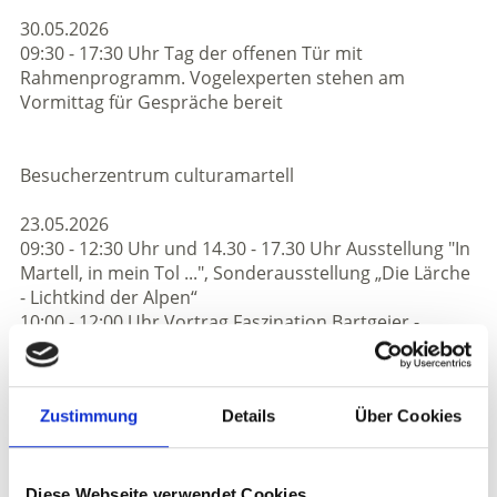
30.05.2026
09:30 - 17:30 Uhr Tag der offenen Tür mit
Rahmenprogramm. Vogelexperten stehen am
Vormittag für Gespräche bereit
Besucherzentrum culturamartell
23.05.2026
09:30 - 12:30 Uhr und 14.30 - 17.30 Uhr Ausstellung "In
Martell, in mein Tol ...", Sonderausstellung „Die Lärche
- Lichtkind der Alpen“
10:00 - 12:00 Uhr Vortrag Faszination Bartgeier -
Connected by Nature von Hausleiter Florian Felderer
13:00 - 14:00 Uhr Bartgeierbeobachtung Hintermartell
16:00 - 17:00 Uhr Tag der offenen Tür „Südtiroler
Zustimmung
Details
Über Cookies
Erdbeerwelt“ mit Produktverkostung und Vorstellung
Innovationen im Erdbeeranbau
17:00 Uhr Buchvorstellung Marmorrundweg/Rother
Verlag von und mit Autor Robert Hölzl. Anschließend
Diese Webseite verwendet Cookies