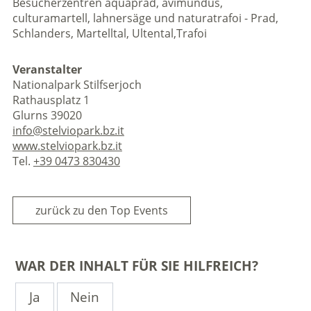
Besucherzentren aquaprad, avimundus,
culturamartell, lahnersäge und naturatrafoi - Prad,
Schlanders, Martelltal, Ultental,Trafoi
Veranstalter
Nationalpark Stilfserjoch
Rathausplatz 1
Glurns 39020
info@stelviopark.bz.it
www.stelviopark.bz.it
Tel.
+39 0473 830430
zurück zu den Top Events
WAR DER INHALT FÜR SIE HILFREICH?
Ja
Nein