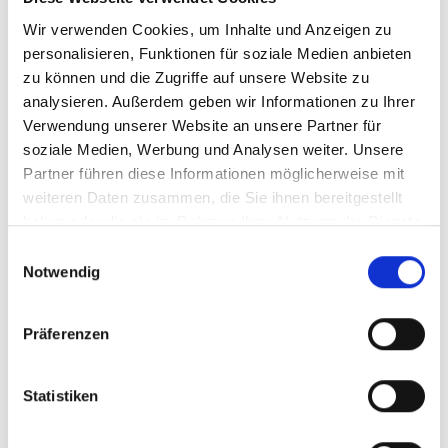
Umtrunk und Verkostung regionaler Produkte von
Wir verwenden Cookies, um Inhalte und Anzeigen zu
den Marteller Bergbauernhöfen Rainhof, Niederhof
personalisieren, Funktionen für soziale Medien anbieten
und Niederwies
zu können und die Zugriffe auf unsere Website zu
analysieren. Außerdem geben wir Informationen zu Ihrer
Verwendung unserer Website an unsere Partner für
Besucherzentrum Lahnersäge
soziale Medien, Werbung und Analysen weiter. Unsere
23.05.2026
Partner führen diese Informationen möglicherweise mit
09:30 - 12:30 Uhr und 14.30 - 17.30 Uhr Ausstellung
weiteren Daten zusammen, die Sie ihnen bereitgestellt
"Wald und Holz", Sonderausstellung "Geschöpfe der
haben oder die sie im Rahmen Ihrer Nutzung der Dienste
Stille - Die Raufußhühner und das Steinhuhn"
gesammelt haben.
Einwilligungsauswahl
10.30 Uhr und 14.30 Uhr Vorführung Venezianersäge
Notwendig
und Getreidemühle
geplant Bartgeier-Vortrag Schulsprengel Ulten
Präferenzen
Besucherzentrum naturatrafoi
Statistiken
23.05.2026