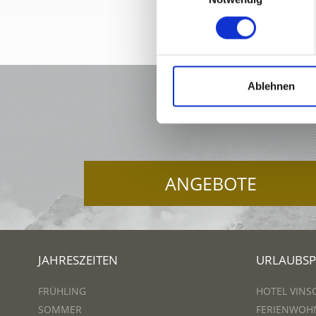
Ablehnen
ANGEBOTE
JAHRESZEITEN
URLAUBS
FRÜHLING
HOTEL VINS
SOMMER
FERIENWOH