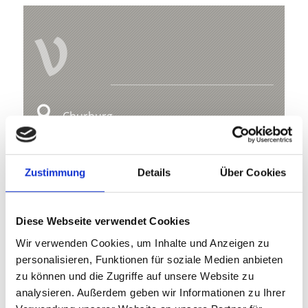
V
Churburg
Churburg, 1
39020 Schluderns
Zustimmung
Details
Über Cookies
+39 0473 615 241
info@churburg.com
Diese Webseite verwendet Cookies
www.churburg.com
Wir verwenden Cookies, um Inhalte und Anzeigen zu
personalisieren, Funktionen für soziale Medien anbieten
zu können und die Zugriffe auf unsere Website zu
Karte & Höhenprofil
analysieren. Außerdem geben wir Informationen zu Ihrer