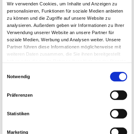
Wir verwenden Cookies, um Inhalte und Anzeigen zu
+39 0473 860 925
personalisieren, Funktionen für soziale Medien anbieten
info@glurnsmarketing.it
zu können und die Zugriffe auf unsere Website zu
analysieren. Außerdem geben wir Informationen zu Ihrer
www.glorenza.eu/tauferer-tor-turm-
Verwendung unserer Website an unsere Partner für
paul-flora/
soziale Medien, Werbung und Analysen weiter. Unsere
Partner führen diese Informationen möglicherweise mit
Karte & Höhenprofil
weiteren Daten zusammen, die Sie ihnen bereitgestellt
haben oder die sie im Rahmen Ihrer Nutzung der Dienste
Impressionen
gesammelt haben.
Einwilligungsauswahl
Notwendig
Präferenzen
Statistiken
Marketing