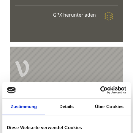
GPX herunterladen
V
Ausstellung "Paul Flora - Leben und
Werke"
Zustimmung
Details
Über Cookies
Florastraße Tauferertorturm
(Kirchtorturm)
Diese Webseite verwendet Cookies
39020 Glurns