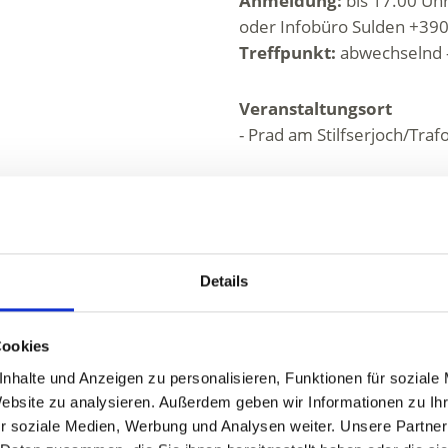
Anmeldung:
bis 17.00 Uh
oder Infobüro Sulden +3
Treffpunkt:
abwechselnd -
Veranstaltungsort
- Prad am Stilfserjoch/Traf
Veranstalter
Nationalpark Stilfserjoch
Kreuzweg, 4C
Prad am Stilfserjoch 39026
Details
info@aquaprad.com
https://www.nationalpark-s
naturerlebnisse.html
Cookies
Tel.
+39 339 3285458
nhalte und Anzeigen zu personalisieren, Funktionen für soziale
Website zu analysieren. Außerdem geben wir Informationen zu I
r soziale Medien, Werbung und Analysen weiter. Unsere Partner