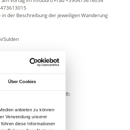
r am Vortag im Infobüro Prad +390473616034
90473613015
 in der Beschreibung der jeweiligen Wanderung
oi/Sulden
 - Besucherzentrum aquaprad
Über Cookies
telvio.it/de/erleben/gefuehrte-
 Medien anbieten zu können
hrer Verwendung unserer
 führen diese Informationen