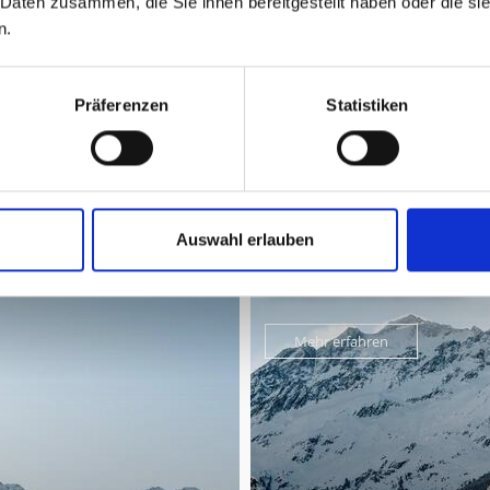
 Daten zusammen, die Sie ihnen bereitgestellt haben oder die s
n.
Präferenzen
Statistiken
ALT FÜR SIE HILFREICH?
Auswahl erlauben
LANGLAUF UND BIATHLON
Mehr erfahren