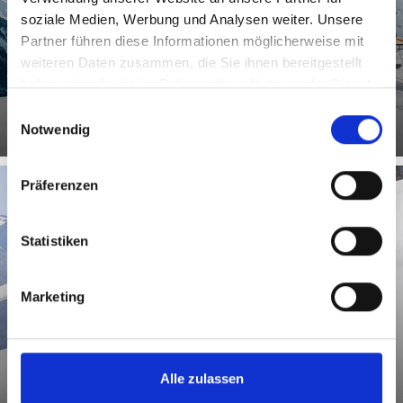
soziale Medien, Werbung und Analysen weiter. Unsere
Hier erwartet die Besucher ein kleines, familiäres
Partner führen diese Informationen möglicherweise mit
Skiparadies mit einzigartigem Panoramablick zum Ortler
abseits der ...
weiteren Daten zusammen, die Sie ihnen bereitgestellt
Mehr erfahren
haben oder die sie im Rahmen Ihrer Nutzung der Dienste
gesammelt haben.
Einwilligungsauswahl
Notwendig
Präferenzen
Statistiken
SKITOUREN
Marketing
Mehr erfahren
Alle zulassen