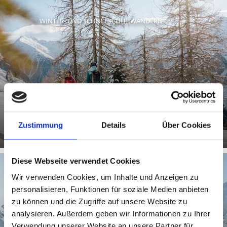
WINTER- UND SCHNEESCHUHWANDERN
Mehr erfahren
Zustimmung
Details
Über Cookies
Diese Webseite verwendet Cookies
Wir verwenden Cookies, um Inhalte und Anzeigen zu
personalisieren, Funktionen für soziale Medien anbieten
SKIGEBIET TRAFOI AM ORTLER
zu können und die Zugriffe auf unsere Website zu
analysieren. Außerdem geben wir Informationen zu Ihrer
Verwendung unserer Website an unsere Partner für