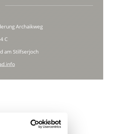
erung Archaikweg
4 C
d am Stilfserjoch
ad.info