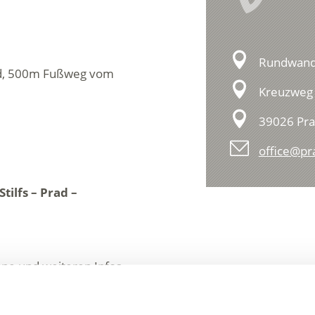
Rundwand
ad, 500m Fußweg vom
Kreuzweg 
39026 Pra
office@pr
Stilfs – Prad –
äne und weiteren Infos