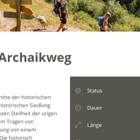
Archaikweg
Status
tte der historischen
istorischen Siedlung
Dauer
ssen Steilheit der urigen
um Tragen von
Länge
erung von einem
Die historisch