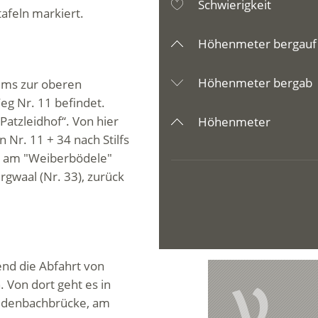
Schwierigkeit
afeln markiert.
Höhenmeter bergauf
Höhenmeter bergab
gums zur oberen
eg Nr. 11 befindet.
Patzleidhof“. Von hier
Höhenmeter
 Nr. 11 + 34 nach Stilfs
i am "Weiberbödele"
gwaal (Nr. 33), zurück
d die Abfahrt von
V
 Von dort geht es in
uldenbachbrücke, am