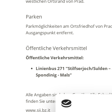
westlichen Ortsrand von Prad.
Parken
Parkmöglichkeiten am Ortsfriedhof von Pr
Ausgangspunkt entfernt.
Öffentliche Verkehrsmittel
Öffentliche Verkehrsmittel:
Linienbus 271 ‘‘Stilfserjoch/Sulden – 
Spondinig - Mals“
Alle Angaben sind ohne Gewähr. Alle Fahrpl
finden Sie unter:
www.sii.bz.it