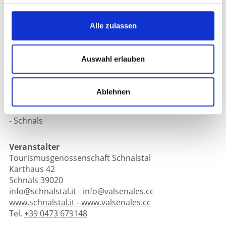
Informationen
https://info@schnalstal.it
Alle zulassen
Anmeldung erforderlich
Anmeldung:
Anmeldung erforderlich innerhalb 17.00
Auswahl erlauben
Uhr des Vortages online, persönlich, bei ihrem
Gastgeber oder im Tourismusbüro
Treffpunkt:
10.00 Uhr Infobüro Kurzras
Ablehnen
Veranstaltungsort
- Schnals
Veranstalter
Tourismusgenossenschaft Schnalstal
Karthaus 42
Schnals 39020
info@schnalstal.it - info@valsenales.cc
www.schnalstal.it - www.valsenales.cc
Tel.
+39 0473 679148