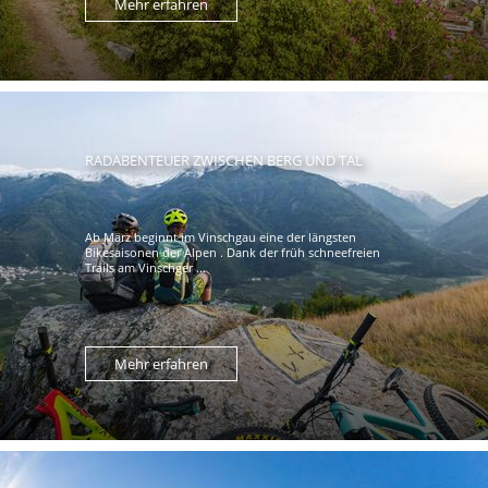
Mehr erfahren
RADABENTEUER ZWISCHEN BERG UND TAL
Ab März beginnt im Vinschgau eine der längsten
Bikesaisonen der Alpen . Dank der früh schneefreien
Trails am Vinschger ...
Mehr erfahren