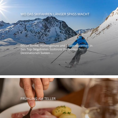
WO DAS SKIFAHREN LÄNGER SPASS MACHT
Erlebe Sonne, Hüttengenuss und Schneesicherheit in
den Top-Skigebieten Südtirols! Die beiden Ski-
Destinationen Sulden ...
FRÜHLING AM TELLER