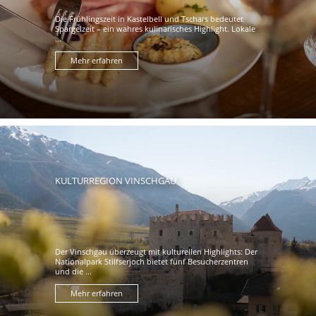
Die Frühlingszeit in Kastelbell und Tschars bedeutet
Spargelzeit – ein wahres kulinarisches Highlight. Lokale
...
Mehr erfahren
KULTURREGION VINSCHGAU
Der Vinschgau überzeugt mit kulturellen Highlights: Der
Nationalpark Stilfserjoch bietet fünf Besucherzentren
und die ...
Mehr erfahren