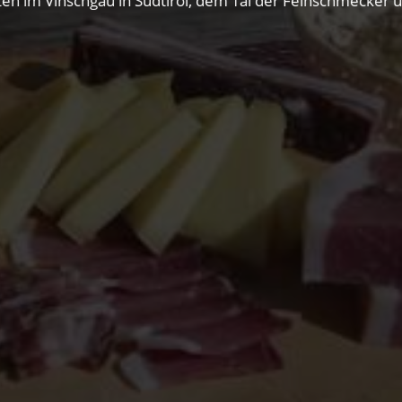
itäten im Vinschgau in Südtirol, dem Tal der Feinschmecker