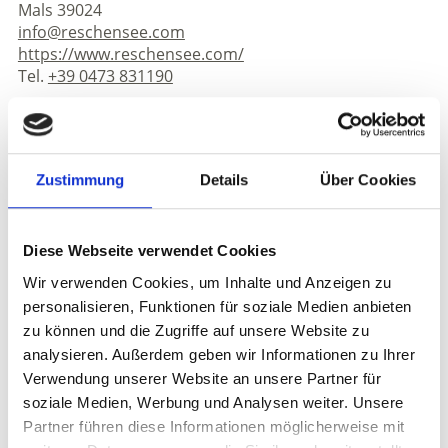
Mals 39024
info@reschensee.com
https://www.reschensee.com/
Tel.
+39 0473 831190
zurück zu den Top Events
Zustimmung
Details
Über Cookies
WAR DER INHALT FÜR SIE HILFREICH?
Diese Webseite verwendet Cookies
Ja
Nein
Wir verwenden Cookies, um Inhalte und Anzeigen zu
personalisieren, Funktionen für soziale Medien anbieten
zu können und die Zugriffe auf unsere Website zu
Weitere interessante Links
analysieren. Außerdem geben wir Informationen zu Ihrer
Verwendung unserer Website an unsere Partner für
soziale Medien, Werbung und Analysen weiter. Unsere
Partner führen diese Informationen möglicherweise mit