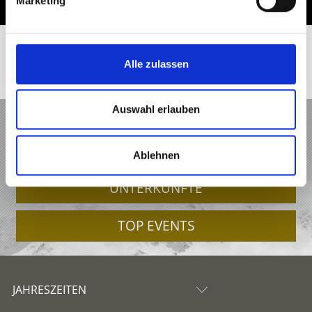
Marketing
Alle zulassen
Auswahl erlauben
URLAUB IM VINSCHGAU
ANGEBOTE
Ablehnen
UNTERKÜNFTE
TOP EVENTS
JAHRESZEITEN