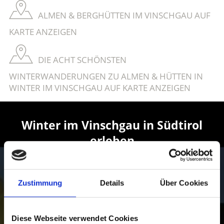
ALMEN & BERGHÜTTEN IM VINSCHGAU AUF
KARTE ANZEIGEN
DIE ACHT SCHÖNSTEN
WINTERWANDERUNGEN ZU ALMEN & HÜTTEN IN
WINTER IM VINSCHGAU AUF KARTE ANZEIGEN
Winter im Vinschgau in Südtirol
erleben
Pures Wintervergnügen erwartet Urlauber im
Vinschgau:
Zustimmung
Details
Über Cookies
von einsamen Winterwanderungen und Skitouren bis
zu fünf abwechslungsreichen und topmodernen
Skigebieten für Skifahrer, Snowboarder und Rodler,
Diese Webseite verwendet Cookies
Langläufer und Biathleten.