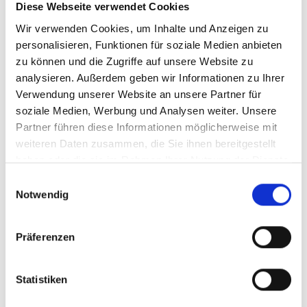
V
Diese Webseite verwendet Cookies
Wir verwenden Cookies, um Inhalte und Anzeigen zu
personalisieren, Funktionen für soziale Medien anbieten
zu können und die Zugriffe auf unsere Website zu
Kälberalm
analysieren. Außerdem geben wir Informationen zu Ihrer
Sulden
Verwendung unserer Website an unsere Partner für
soziale Medien, Werbung und Analysen weiter. Unsere
39029 Sulden
Partner führen diese Informationen möglicherweise mit
weiteren Daten zusammen, die Sie ihnen bereitgestellt
Karte & Höhenprofil
haben oder die sie im Rahmen Ihrer Nutzung der Dienste
gesammelt haben.
Impressionen
Einwilligungsauswahl
Notwendig
Präferenzen
Statistiken