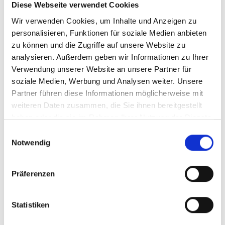
V
Diese Webseite verwendet Cookies
Wir verwenden Cookies, um Inhalte und Anzeigen zu
personalisieren, Funktionen für soziale Medien anbieten
zu können und die Zugriffe auf unsere Website zu
Kälberalm
analysieren. Außerdem geben wir Informationen zu Ihrer
Sulden
Verwendung unserer Website an unsere Partner für
soziale Medien, Werbung und Analysen weiter. Unsere
39029 Sulden
Partner führen diese Informationen möglicherweise mit
weiteren Daten zusammen, die Sie ihnen bereitgestellt
Karte & Höhenprofil
haben oder die sie im Rahmen Ihrer Nutzung der Dienste
gesammelt haben.
Impressionen
Einwilligungsauswahl
Notwendig
Präferenzen
Statistiken