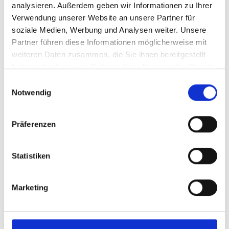
analysieren. Außerdem geben wir Informationen zu Ihrer
Karte & Höhenprofil
Verwendung unserer Website an unsere Partner für
Impressionen
soziale Medien, Werbung und Analysen weiter. Unsere
Partner führen diese Informationen möglicherweise mit
weiteren Daten zusammen, die Sie ihnen bereitgestellt
haben oder die sie im Rahmen Ihrer Nutzung der Dienste
gesammelt haben.
Einwilligungsauswahl
Notwendig
Präferenzen
Statistiken
Marketing