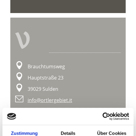
V
Brauchtumsweg
Hauptstraße 23
39029 Sulden
info@ortlergebiet.it
Lage
Impressionen
Zustimmung
Details
Über Cookies