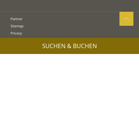
Partner
Sitemap
Privacy
Cookies
SUCHEN & BUCHEN
Impressum
UID: IT02745550216
Pressebereich & Bildmaterial