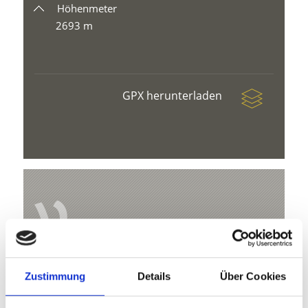
Höhenmeter
2693 m
GPX herunterladen
V
Zustimmung
Details
Über Cookies
Wanderung zum Saurüssl
Kapuzinerstr. 10