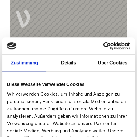
V
Wanderung entlang dem Göflaner
Marmorweg
Kapuzinerstr. 10
Zustimmung
Details
Über Cookies
39028 Schlanders
Diese Webseite verwendet Cookies
info@schlanders-laas.it
Wir verwenden Cookies, um Inhalte und Anzeigen zu
personalisieren, Funktionen für soziale Medien anbieten
Lage
zu können und die Zugriffe auf unsere Website zu
Impressionen
analysieren. Außerdem geben wir Informationen zu Ihrer
Verwendung unserer Website an unsere Partner für
soziale Medien, Werbung und Analysen weiter. Unsere