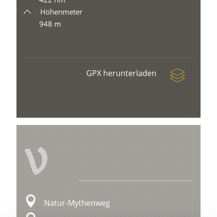
Höhenmeter
948 m
GPX herunterladen
V
Natur-Mythenweg