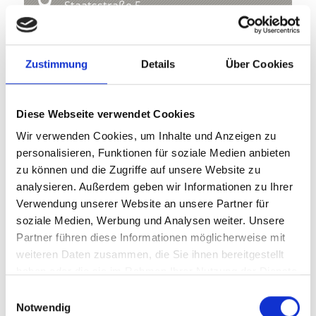
Staatsstraße 5
39020 Kastelbell
info@kastelbell-tschars.com
Zustimmung
Details
Über Cookies
Lage
Diese Webseite verwendet Cookies
Impressionen
Wir verwenden Cookies, um Inhalte und Anzeigen zu
personalisieren, Funktionen für soziale Medien anbieten
zu können und die Zugriffe auf unsere Website zu
analysieren. Außerdem geben wir Informationen zu Ihrer
Verwendung unserer Website an unsere Partner für
soziale Medien, Werbung und Analysen weiter. Unsere
Partner führen diese Informationen möglicherweise mit
weiteren Daten zusammen, die Sie ihnen bereitgestellt
haben oder die sie im Rahmen Ihrer Nutzung der Dienste
gesammelt haben.
Einwilligungsauswahl
Notwendig