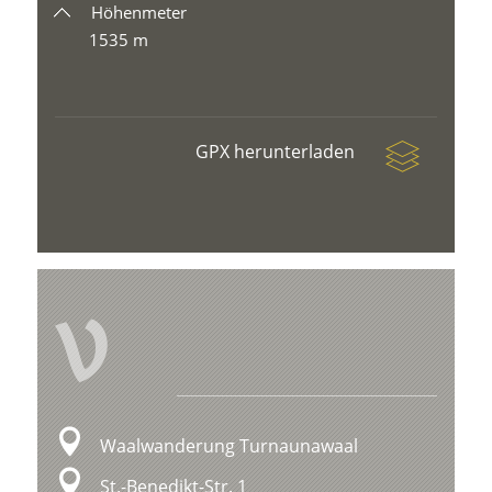
Höhenmeter
1535 m
GPX herunterladen
V
Waalwanderung Turnaunawaal
St.-Benedikt-Str. 1