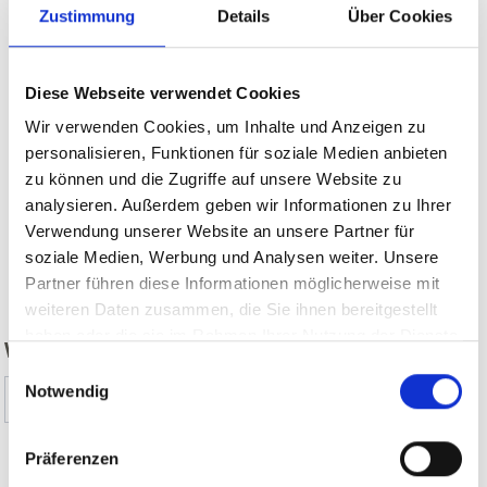
Zustimmung
Details
Über Cookies
Diese Webseite verwendet Cookies
Wir verwenden Cookies, um Inhalte und Anzeigen zu
personalisieren, Funktionen für soziale Medien anbieten
zu können und die Zugriffe auf unsere Website zu
analysieren. Außerdem geben wir Informationen zu Ihrer
Verwendung unserer Website an unsere Partner für
soziale Medien, Werbung und Analysen weiter. Unsere
zurück
Partner führen diese Informationen möglicherweise mit
weiteren Daten zusammen, die Sie ihnen bereitgestellt
haben oder die sie im Rahmen Ihrer Nutzung der Dienste
WAR DER INHALT FÜR SIE HILFREICH?
gesammelt haben.
Einwilligungsauswahl
Notwendig
Ja
Nein
Präferenzen
Weitere interessante Links